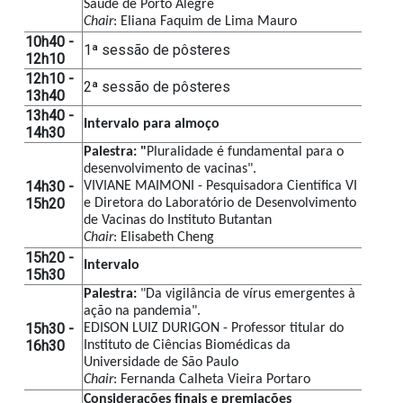
Saúde de Porto Alegre
Chair
: Eliana Faquim de Lima Mauro
10h40 -
1ª sessão de pôsteres
12h10
12h10 -
2ª sessão de pôsteres
13h40
13h40 -
Intervalo para almoço
14h30
Palestra: "
Pluralidade é fundamental para o 
desenvolvimento de vacinas".
14h30 -
VIVIANE MAIMONI - 
Pesquisadora Científica VI 
15h20
e Diretora do Laboratório de Desenvolvimento 
de Vacinas do Instituto Butantan
Chair
: Elisabeth Cheng
15h20 -
Intervalo
15h30
Palestra: 
"Da vigilância de vírus emergentes à 
ação na pandemia".
15h30 -
EDISON LUIZ DURIGON - Professor titular do 
16h30
Instituto de Ciências Biomédicas da 
Universidade de São Paulo
Chair
: Fernanda Calheta Vieira Portaro
Considerações finais e premiações